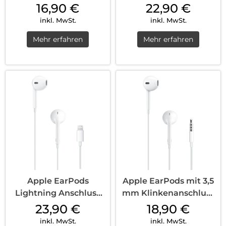
Weiß
16,90
€
22,90
€
inkl. MwSt.
inkl. MwSt.
Mehr erfahren
Mehr erfahren
Apple EarPods
Apple EarPods mit 3,5
Lightning Anschluss
mm Klinkenanschluss
Weiß
Weiß
23,90
€
18,90
€
inkl. MwSt.
inkl. MwSt.