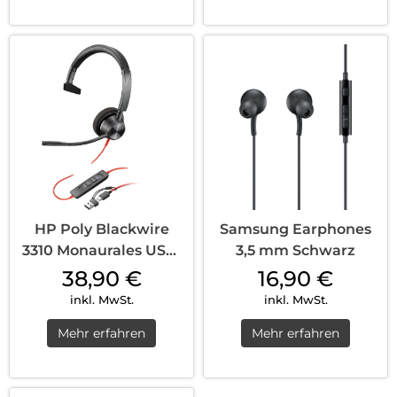
HP Poly Blackwire
Samsung Earphones
3310 Monaurales USB-
3,5 mm Schwarz
C Headset Microsoft
38,90
€
16,90
€
Teams zertifiziert +
inkl. MwSt.
inkl. MwSt.
USB-C/A Adapter
Mehr erfahren
Mehr erfahren
Schwarz