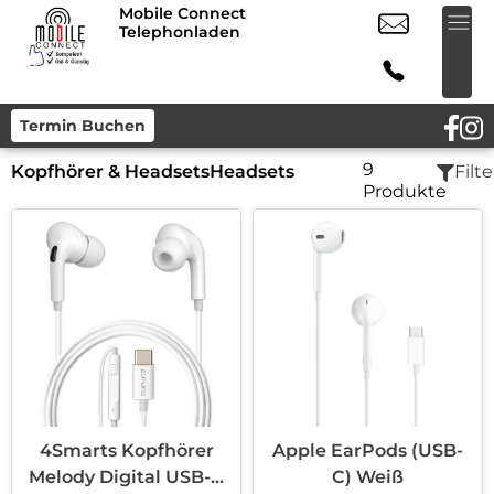
Mobile Connect
Telephonladen
Termin Buchen
9
Kopfhörer & Headsets
Headsets
Filte
Produkte
4Smarts Kopfhörer
Apple EarPods (USB-
Melody Digital USB-C
C) Weiß