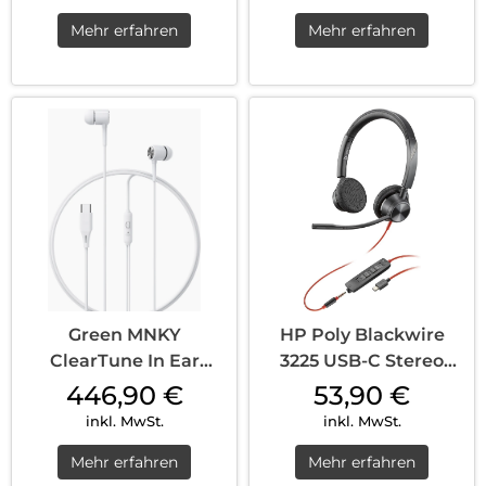
Mehr erfahren
Mehr erfahren
Green MNKY
HP Poly Blackwire
ClearTune In Ear
3225 USB-C Stereo
Stereo Headphones
Headset + 3,5 mm
446,90
€
53,90
€
(VPE 10) Weiss
Stecker + USB C/A
inkl. MwSt.
inkl. MwSt.
Adapter Schwarz
Mehr erfahren
Mehr erfahren