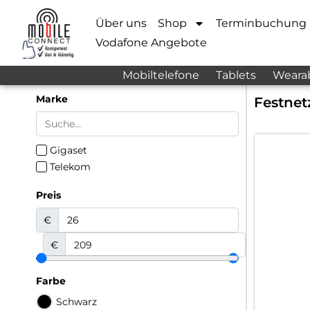
Über uns
Shop
Terminbuchung
Vodafone Angebote
Mobiltelefone
Tablets
Weara
Marke
Festnet
Gigaset
Telekom
Preis
€
€
Farbe
Schwarz