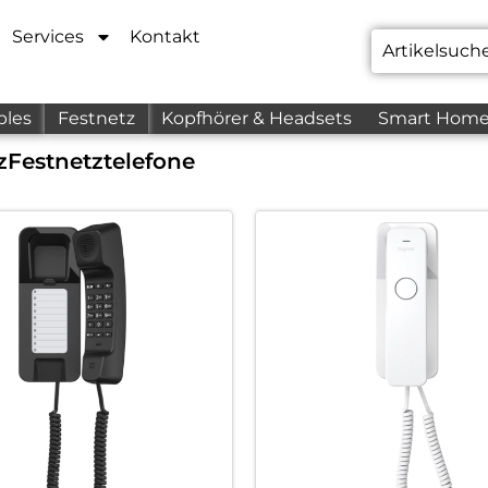
Services
Kontakt
bles
Festnetz
Kopfhörer & Headsets
Smart Hom
z
Festnetztelefone