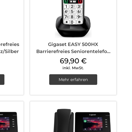
refreies
Gigaset EASY 500HX
z/Silber
Barrierefreies Seniorentelefon
nur Mobilteil Schwarz/Silber
69,90
€
inkl. MwSt.
Mehr erfahren