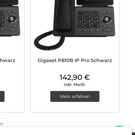
chwarz
Gigaset P810B IP Pro Schwarz
142,90
€
inkl. MwSt.
Mehr erfahren
te