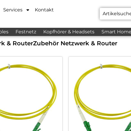
Services
Kontakt
bles
Festnetz
Kopfhörer & Headsets
Smart Hom
k & Router
Zubehör Netzwerk & Router