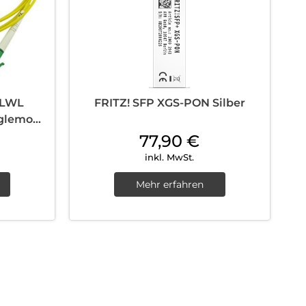
 LWL
FRITZ! SFP XGS-PON Silber
nglemode
77,90
€
inkl. MwSt.
Mehr erfahren