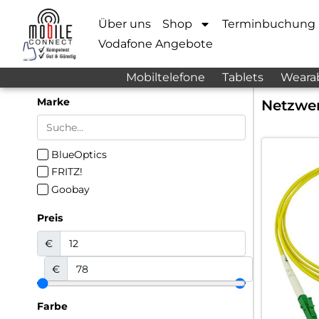
Über uns
Shop
Terminbuchung
Vodafone Angebote
Mobiltelefone
Tablets
Weara
Marke
Netzwer
BlueOptics
FRITZ!
Goobay
Preis
€
€
Farbe