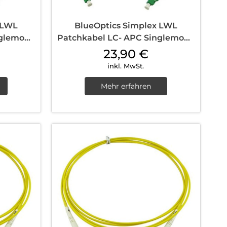
 LWL
BlueOptics Simplex LWL
nglemode
Patchkabel LC- APC Singlemode
15 m Yellow
23,90
€
inkl. MwSt.
Mehr erfahren