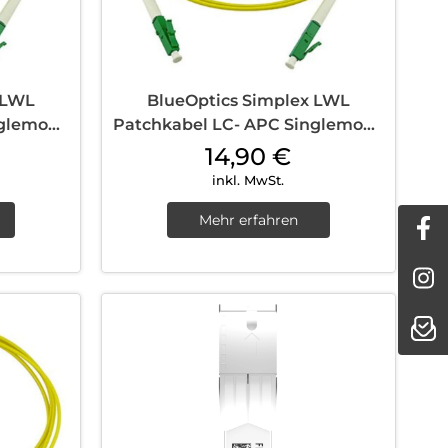
 LWL
BlueOptics Simplex LWL
nglemode
Patchkabel LC- APC Singlemode
3 m Yellow
14,90
€
inkl. MwSt.
Mehr erfahren