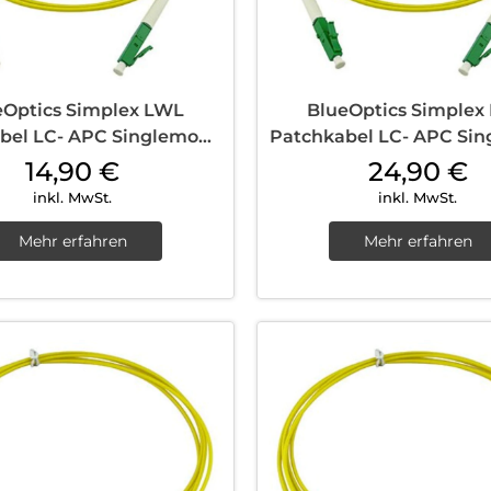
eOptics Simplex LWL
BlueOptics Simplex
bel LC- APC Singlemode
Patchkabel LC- APC Si
2 m Yellow
20 m Yellow
14,90
€
24,90
€
inkl. MwSt.
inkl. MwSt.
Mehr erfahren
Mehr erfahren