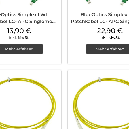
eOptics Simplex LWL
BlueOptics Simplex
bel LC- APC Singlemode
Patchkabel LC- APC Si
1 m Yellow
10 m Yellow
13,90
€
22,90
€
inkl. MwSt.
inkl. MwSt.
Mehr erfahren
Mehr erfahren