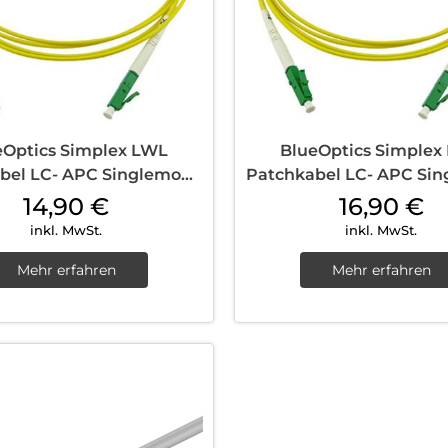
eOptics Simplex LWL
BlueOptics Simplex
bel LC- APC Singlemode
Patchkabel LC- APC Si
5 m Yellow
7,5 m Yellow
14,90
€
16,90
€
inkl. MwSt.
inkl. MwSt.
Mehr erfahren
Mehr erfahren