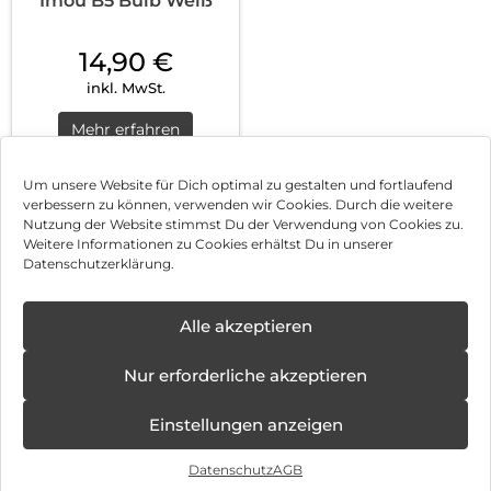
Imou B5 Bulb Weiß
14,90
€
inkl. MwSt.
Mehr erfahren
Um unsere Website für Dich optimal zu gestalten und fortlaufend
verbessern zu können, verwenden wir Cookies. Durch die weitere
Nutzung der Website stimmst Du der Verwendung von Cookies zu.
Impressum
Weitere Informationen zu Cookies erhältst Du in unserer
Datenschutzerklärung.
AGB
Datenschutz
Alle akzeptieren
Vertrag widerrufen
Nur erforderliche akzeptieren
Hinweis zur Batterieentsorgung
Einstellungen anzeigen
Newsletter
Datenschutz
AGB
©
2026
, Brodos AG – All Rights Reserved.