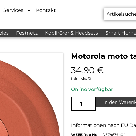
Services
Kontakt
bles
Festnetz
Kopfhörer & Headsets
Smart Hom
Motorola moto t
34,90
€
inkl. MwSt.
Online verfügbar
In den Waren
Informationen nach EU Da
WEEE Reg No
DE79679404