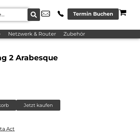
Termin Buchen
e
Netzwerk & Router
Zubehör
ag 2 Arabesque
korb
Jetzt kaufen
ta Act