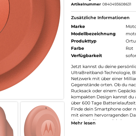
Artikelnummer
0840493608631
Zusätzliche Informationen
Marke
Moto
Modellbezeichnung
moto
Produkttyp
Ortu
Farbe
Rot
Verfügbarkeit
sofo
Jetzt kannst du deine persön
UltraBreitband-Technologie, 
Netzwerk mit über einer Milli
Gegenstände orten. Ob du nac
Rucksack oder einem Gepäckst
kompakten Design kannst du al
über 600 Tage Batterielaufzeit
Finde dein Smartphone oder n
mit einem hervorragenden Date
sind auch für uns wichtig.
Mehr lesen