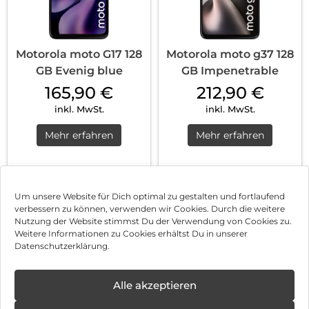
Motorola moto G17 128
Motorola moto g37 128
GB Evenig blue
GB Impenetrable
165,90
€
212,90
€
inkl. MwSt.
inkl. MwSt.
Mehr erfahren
Mehr erfahren
1
2
3
4
Nächste
Um unsere Website für Dich optimal zu gestalten und fortlaufend
verbessern zu können, verwenden wir Cookies. Durch die weitere
Nutzung der Website stimmst Du der Verwendung von Cookies zu.
Impressum
Weitere Informationen zu Cookies erhältst Du in unserer
Datenschutzerklärung.
AGB
Datenschutz
Alle akzeptieren