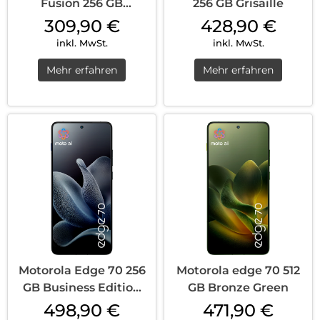
Fusion 256 GB
256 GB Grisaille
Amazonite
309,90
€
428,90
€
inkl. MwSt.
inkl. MwSt.
Mehr erfahren
Mehr erfahren
Motorola Edge 70 256
Motorola edge 70 512
GB Business Edition
GB Bronze Green
Gadget Gr...
498,90
€
471,90
€