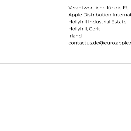
DIE ACTIONTASTE – Der schnell
Verantwortliche für die EU
gedrückt, um die gewünschte F
Apple Distribution Interna
Taschenlampe, ein Sprachm
Hollyhill Industrial Estate
PASS DEIN IPHONE AN – Mit i
Hollyhill, Cork
einem beliebigen Farbton einf
Irland
Fotos App schneller finden. Un
contactus.de@euro.apple
Sätzen oder Emojis hinzufügen
WICHTIGE SICHERHEITSFEATURE
schweren Autounfall erkennen 