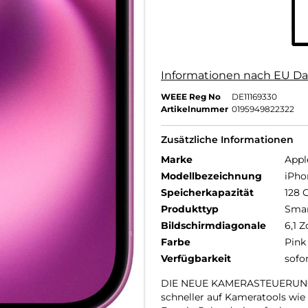
Informationen nach EU Da
WEEE Reg No
DE11169330
Artikelnummer
0195949822322
Zusätzliche Informationen
Marke
Appl
Modellbezeichnung
iPho
Speicherkapazität
128 
Produkttyp
Sma
Bildschirmdiagonale
6,1 Z
Farbe
Pink
Verfügbarkeit
sofo
DIE NEUE KAMERASTEUERUNG –
schneller auf Kameratools wie