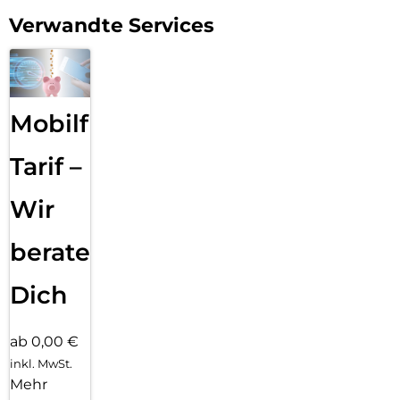
Aussehen Ihres Telefons zu zeigen und gleichzeitig einen
Verwandte Services
robusten Schutz zu genießen.
Mobilfunk
Tarif –
Wir
beraten
Dich
ab 0,00 €
inkl. MwSt.
Mehr