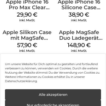
Apple iPhone 16
Apple iPhone 16
Pro Max Clear
Silicone Case
Case MagSafe
MagSafe
29,90
€
38,90
€
Transparent
Ultramarine
inkl. MwSt.
inkl. MwSt.
Apple Silikon Case
Apple MagSafe
mit MagSafe
Duo Ladegerät
iPhone 14 Pro
Weiß
57,90
€
148,90
€
(PRODUCT)RED
inkl. MwSt.
inkl. MwSt.
Um unsere Website für Dich optimal zu gestalten und fortlaufend
verbessern zu können, verwenden wir Cookies. Durch die weitere
Nutzung der Website stimmst Du der Verwendung von Cookies zu.
Impressum
Weitere Informationen zu Cookies erhältst Du in unserer
Datenschutzerklärung.
AGB
Datenschutz
Alle akzeptieren
Können wir Dir behilflich sein?
Vertrag widerrufen
Nur erforderliche akzeptieren