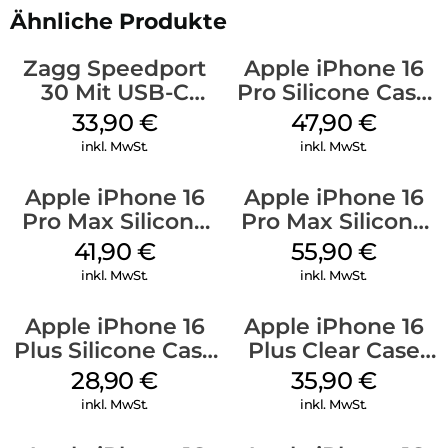
Ähnliche Produkte
Zagg Speedport
Apple iPhone 16
30 Mit USB-C
Pro Silicone Case
Kabel Weiß
MagSafe Denim
33,90
€
47,90
€
inkl. MwSt.
inkl. MwSt.
Apple iPhone 16
Apple iPhone 16
Pro Max Silicone
Pro Max Silicone
Case MagSafe
Case MagSafe
41,90
€
55,90
€
Ultramarine
Stone Gray
inkl. MwSt.
inkl. MwSt.
Apple iPhone 16
Apple iPhone 16
Plus Silicone Case
Plus Clear Case
MagSafe Black
MagSafe
28,90
€
35,90
€
Transparent
inkl. MwSt.
inkl. MwSt.