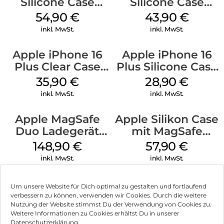
Silicone Case
Silicone Case
MagSafe Lake
MagSafe Plum
54,90
€
43,90
€
Green
inkl. MwSt.
inkl. MwSt.
Apple iPhone 16
Apple iPhone 16
Plus Clear Case
Plus Silicone Case
MagSafe
MagSafe Black
35,90
€
28,90
€
Transparent
inkl. MwSt.
inkl. MwSt.
Apple MagSafe
Apple Silikon Case
Duo Ladegerät
mit MagSafe
Weiß
iPhone 14 Pro
148,90
€
57,90
€
(PRODUCT)RED
inkl. MwSt.
inkl. MwSt.
Um unsere Website für Dich optimal zu gestalten und fortlaufend
verbessern zu können, verwenden wir Cookies. Durch die weitere
Nutzung der Website stimmst Du der Verwendung von Cookies zu.
Impressum
Weitere Informationen zu Cookies erhältst Du in unserer
Datenschutzerklärung.