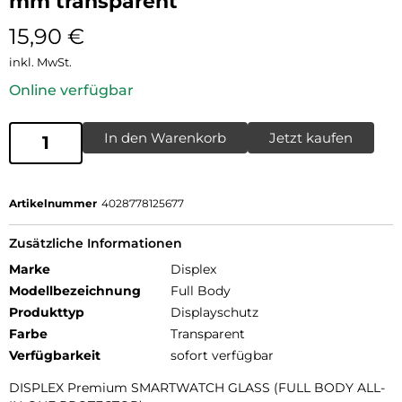
mm transparent
15,90
€
inkl. MwSt.
Online verfügbar
In den Warenkorb
Jetzt kaufen
Artikelnummer
4028778125677
Zusätzliche Informationen
Marke
Displex
Modellbezeichnung
Full Body
Produkttyp
Displayschutz
Farbe
Transparent
Verfügbarkeit
sofort verfügbar
DISPLEX Premium SMARTWATCH GLASS (FULL BODY ALL-