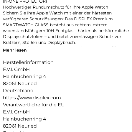
IN-ONE PROTECTOR)
Hochwertiger Rundumschutz für Ihre Apple Watch
Sichern Sie Ihre Apple Watch mit einer der härtesten
verfügbaren Schutzlösungen: Das DISPLEX Premium
SMARTWATCH GLASS besteht aus echtem, extrem
widerstandsfähigem 10H-Echtglas – härter als herkömmliche
Displayschutzfolien – und bietet zuverlässigen Schutz vor
Kratzern, Stößen und Displaybruch.
Dank des schlanken, transparenten Rahmens aus stoßfestem
Mehr lesen
Polycarbonat wird nicht nur das Display, sondern das
gesamte Gehäuse geschützt – ohne aufzutragen oder die
Herstellerinformation
Bedienung zu beeinträchtigen. Die integrierte umlaufende
E.V.I. GmbH
Dichtung sorgt für eine IP68-Zertifizierung, die die Uhr
Hainbuchenring 4
effektiv vor Wasser und Staub schützt – ideal für sportliche
82061 Neuried
Aktivitäten, Outdoor-Einsätze und den täglichen Gebrauch.
Eine High-Tech-Anti-Fingerprint-Beschichtung reduziert
Deutschland
Fingerabdrücke und erleichtert die Reinigung, während die
https://www.displex.com
reaktionsschnelle Touch- und Button-Bedienung vollständig
Verantwortliche für die EU
erhalten bleibt. Die Uhr lässt sich zudem komfortabel laden,
E.V.I. GmbH
ohne den Schutz entfernen zu müssen. Dank Snap-On-
Hainbuchenring 4
Technologie ist die Montage ebenso einfach wie die
Entfernung – ganz ohne Werkzeug.
82061 Neuried
Produktvorteile auf einen Blick: