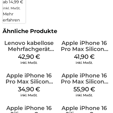
ab 14,99 €
inkl. MwSt.
Mehr
erfahren
Ähnliche Produkte
Lenovo kabellose
Apple iPhone 16
Mehrfachgerät
Pro Max Silicone
Luna Grey
Case MagSafe
42,90
€
41,90
€
Ultramarine
inkl. MwSt.
inkl. MwSt.
Apple iPhone 16
Apple iPhone 16
Pro Max Silicone
Pro Max Silicone
Case MagSafe
Case MagSafe
34,90
€
55,90
€
Denim
Stone Gray
inkl. MwSt.
inkl. MwSt.
Apple iPhone 16
Apple iPhone 16