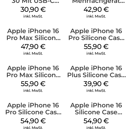
30 Mit USB-C
Mehrfachgerät
Kabel Weiß
Luna Grey
30,90
€
42,90
€
inkl. MwSt.
inkl. MwSt.
Apple iPhone 16
Apple iPhone 16
Pro Max Silicone
Pro Silicone Case
Case MagSafe
MagSafe Stone
47,90
€
55,90
€
Black
Gray
inkl. MwSt.
inkl. MwSt.
Apple iPhone 16
Apple iPhone 16
Pro Max Silicone
Plus Silicone Case
Case MagSafe
MagSafe Plum
55,90
€
39,90
€
Stone Gray
inkl. MwSt.
inkl. MwSt.
Apple iPhone 16
Apple iPhone 16
Pro Silicone Case
Silicone Case
MagSafe Black
MagSafe Lake
54,90
€
54,90
€
Green
inkl. MwSt.
inkl. MwSt.