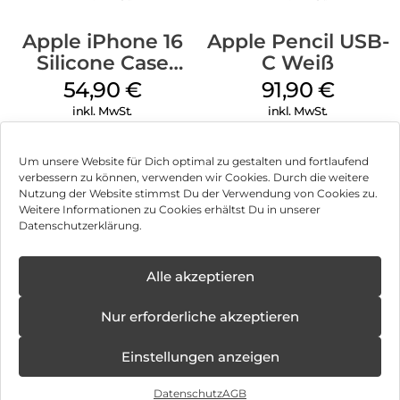
Apple iPhone 16
Apple Pencil USB-
Silicone Case
C Weiß
MagSafe Black
54,90
€
91,90
€
inkl. MwSt.
inkl. MwSt.
Um unsere Website für Dich optimal zu gestalten und fortlaufend
verbessern zu können, verwenden wir Cookies. Durch die weitere
Nutzung der Website stimmst Du der Verwendung von Cookies zu.
Impressum
Weitere Informationen zu Cookies erhältst Du in unserer
Datenschutzerklärung.
AGB
Datenschutz
Alle akzeptieren
Vertrag widerrufen
Nur erforderliche akzeptieren
Hinweis zur Batterieentsorgung
Einstellungen anzeigen
Newsletter
Datenschutz
AGB
©
2026
, Brodos AG – All Rights Reserved.