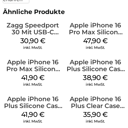
Ähnliche Produkte
Zagg Speedport
Apple iPhone 16
30 Mit USB-C
Pro Max Silicone
Kabel Weiß
Case MagSafe
30,90
€
47,90
€
Black
inkl. MwSt.
inkl. MwSt.
Apple iPhone 16
Apple iPhone 16
Pro Max Silicone
Plus Silicone Case
Case MagSafe
MagSafe Denim
41,90
€
38,90
€
Ultramarine
inkl. MwSt.
inkl. MwSt.
Apple iPhone 16
Apple iPhone 16
Plus Silicone Case
Plus Clear Case
MagSafe Stone
MagSafe
41,90
€
35,90
€
Gray
Transparent
inkl. MwSt.
inkl. MwSt.