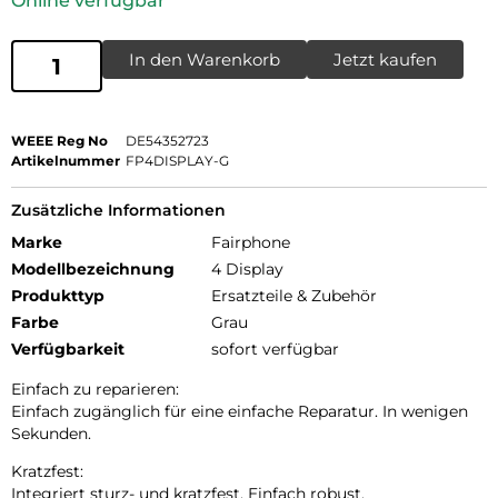
Online verfügbar
In den Warenkorb
Jetzt kaufen
WEEE Reg No
DE54352723
Artikelnummer
FP4DISPLAY-G
Zusätzliche Informationen
Marke
Fairphone
Modellbezeichnung
4 Display
Produkttyp
Ersatzteile & Zubehör
Farbe
Grau
Verfügbarkeit
sofort verfügbar
Einfach zu reparieren:
Einfach zugänglich für eine einfache Reparatur. In wenigen
Sekunden.
Kratzfest:
Integriert sturz- und kratzfest. Einfach robust.