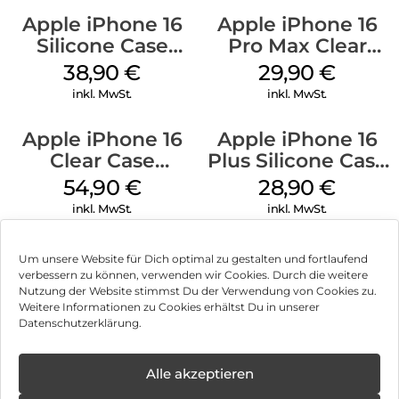
Apple iPhone 16
Apple iPhone 16
Silicone Case
Pro Max Clear
MagSafe
Case MagSafe
38,90
€
29,90
€
Ultramarine
Transparent
inkl. MwSt.
inkl. MwSt.
Apple iPhone 16
Apple iPhone 16
Clear Case
Plus Silicone Case
MagSafe
MagSafe Black
54,90
€
28,90
€
Transparent
inkl. MwSt.
inkl. MwSt.
Um unsere Website für Dich optimal zu gestalten und fortlaufend
verbessern zu können, verwenden wir Cookies. Durch die weitere
Nutzung der Website stimmst Du der Verwendung von Cookies zu.
Impressum
Weitere Informationen zu Cookies erhältst Du in unserer
Datenschutzerklärung.
AGB
Datenschutz
Alle akzeptieren