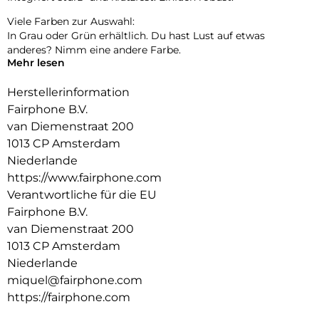
Viele Farben zur Auswahl:
In Grau oder Grün erhältlich. Du hast Lust auf etwas
anderes? Nimm eine andere Farbe.
Mehr lesen
Fair gehandelte Materialien:
Wir haben den Anteil an recyceltem Magnesium im LCD-
Herstellerinformation
Display erhöht.
Fairphone B.V.
van Diemenstraat 200
1013 CP Amsterdam
Niederlande
https://www.fairphone.com
Verantwortliche für die EU
Fairphone B.V.
van Diemenstraat 200
1013 CP Amsterdam
Niederlande
miquel@fairphone.com
https://fairphone.com