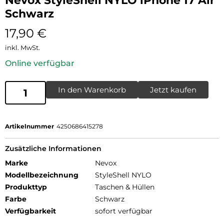
Nevox StyleShell NYLO iPhone 17 Air
Schwarz
17,90
€
inkl. MwSt.
Online verfügbar
In den Warenkorb
Jetzt kaufen
Artikelnummer
4250686415278
Zusätzliche Informationen
Marke
Nevox
Modellbezeichnung
StyleShell NYLO
Produkttyp
Taschen & Hüllen
Farbe
Schwarz
Verfügbarkeit
sofort verfügbar