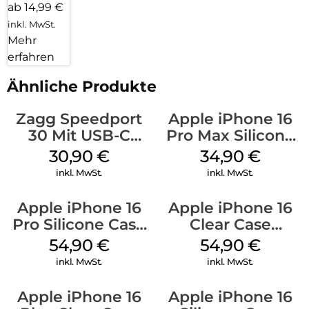
ab 14,99 €
inkl. MwSt.
Mehr
erfahren
Ähnliche Produkte
Zagg Speedport
Apple iPhone 16
30 Mit USB-C
Pro Max Silicone
Kabel Weiß
Case MagSafe
30,90
€
34,90
€
Denim
inkl. MwSt.
inkl. MwSt.
Apple iPhone 16
Apple iPhone 16
Pro Silicone Case
Clear Case
MagSafe Black
MagSafe
54,90
€
54,90
€
Transparent
inkl. MwSt.
inkl. MwSt.
Apple iPhone 16
Apple iPhone 16