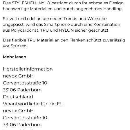
Das STYLESHELL NYLO besticht durch ihr schmales Design,
hochwertige Materialien und durch angenehmes Handling.
Stilvoll und edel an die neuen Trends und Wünsche
angepasst, wird das Smartphone durch eine Kombination
aus Polycarbonat, TPU und NYLON sicher geschützt.
Das flexible TPU Material an den Flanken schützt zuverlässig
vor Stürzen.
Das Display ist durch die seitlichen Flanken geschützt.
Mehr lesen
Durch die verwendeten Materialien ist ihr Gerät bestens
Herstellerinformation
geschützt.
nevox GmbH
Die Anschlüsse, Knöpfe und Kamera bleiben voll zugänglich.
Cervantesstraße 10
33106 Paderborn
Hochwertiges Schmutzabweisendes Material und langlebige
Deutschland
Zusammensetzung der Materialien.
Verantwortliche für die EU
nevox GmbH
Cervantesstraße 10
33106 Paderborn