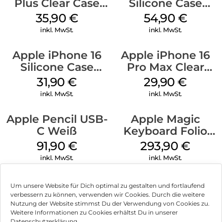
Plus Clear Case
Silicone Case
MagSafe
MagSafe Black
35,90
€
54,90
€
Transparent
inkl. MwSt.
inkl. MwSt.
Apple iPhone 16
Apple iPhone 16
Silicone Case
Pro Max Clear
MagSafe Fuchsia
Case MagSafe
31,90
€
29,90
€
Transparent
inkl. MwSt.
inkl. MwSt.
Apple Pencil USB-
Apple Magic
C Weiß
Keyboard Folio
iPad 10.9″ (10.Gen.)
91,90
€
293,90
€
Weiß
inkl. MwSt.
inkl. MwSt.
Um unsere Website für Dich optimal zu gestalten und fortlaufend
verbessern zu können, verwenden wir Cookies. Durch die weitere
Nutzung der Website stimmst Du der Verwendung von Cookies zu.
Impressum
Weitere Informationen zu Cookies erhältst Du in unserer
Datenschutzerklärung.