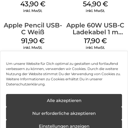
MagSafe Plum
MagSafe Lake
43,90
€
54,90
€
Green
inkl. MwSt.
inkl. MwSt.
Apple Pencil USB-
Apple 60W USB-C
C Weiß
Ladekabel 1 m
Weiß
91,90
€
17,90
€
inkl. MwSt.
inkl. MwSt.
Um unsere Website für Dich optimal zu gestalten und fortlaufend
verbessern zu können, verwenden wir Cookies. Durch die weitere
Nutzung der Website stimmst Du der Verwendung von Cookies zu.
Impressum
Weitere Informationen zu Cookies erhältst Du in unserer
Datenschutzerklärung.
AGB
Datenschutz
Alle akzeptieren
Vertrag widerrufen
Nur erforderliche akzeptieren
Hinweis zur Batterieentsorgung
Einstellungen anzeigen