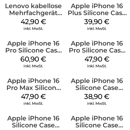
Lenovo kabellose
Apple iPhone 16
Mehrfachgerät
Plus Silicone Case
Luna Grey
MagSafe Plum
42,90
€
39,90
€
inkl. MwSt.
inkl. MwSt.
Apple iPhone 16
Apple iPhone 16
Pro Silicone Case
Pro Silicone Case
MagSafe Stone
MagSafe Denim
60,90
€
47,90
€
Gray
inkl. MwSt.
inkl. MwSt.
Apple iPhone 16
Apple iPhone 16
Pro Max Silicone
Silicone Case
Case MagSafe
MagSafe
47,90
€
38,90
€
Black
Ultramarine
inkl. MwSt.
inkl. MwSt.
Apple iPhone 16
Apple iPhone 16
Silicone Case
Silicone Case