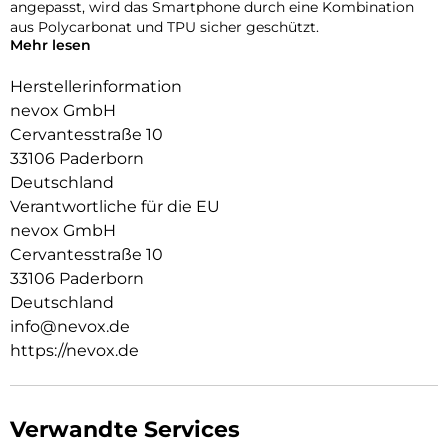
angepasst, wird das Smartphone durch eine Kombination
aus Polycarbonat und TPU sicher geschützt.
Mehr lesen
Das flexible TPU Material an den Flanken schützt zuverlässig
vor Stürzen.
Herstellerinformation
nevox GmbH
Das Display ist durch die seitlichen Flanken geschützt.
Cervantesstraße 10
Durch das verwendete Material ist diese komplett
33106 Paderborn
Transparent und bringt jegliche Farbe des Smartphones,
Deutschland
passend zur Geltung.
Verantwortliche für die EU
Die Anschlüsse, Knöpfe und Kamera bleiben voll zugänglich.
nevox GmbH
Cervantesstraße 10
Hochwertiges Schmutzabweisendes Material und
Schockproof durch eingearbeitete Luftpolster in den Ecken.
33106 Paderborn
Deutschland
info@nevox.de
https://nevox.de
Verwandte Services