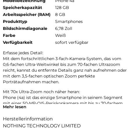
Modellbezeichnung
Phone 4a
Speicherkapazität
128 GB
Arbeitsspeicher (RAM)
8 GB
Produkttyp
Smartphones
Bildschirmdiagonale
6,78 Zoll
Farbe
Weiß
Verfügbarkeit
sofort verfügbar
Erfasse jedes Detail:
Mit dem fortschrittlichen 3-fach-Kamera-System, das vom
0,6-fachen Ultra-Weitwinkel bis zum 70-fachen Ultrazoom
reicht, kannst du entfernte Details ganz nah aufnehmen oder
mit dem 3,5-fachen optischen Zoom perfekte
Porträtaufnahmen machen.
Mit 70x Ultra-Zoom noch näher heran:
Phone (4a) ist das einzige Smartphone in seinem Segment
mit einer 50-MP-OIS-Periskopkamera mit bis zu 70-fachem
Mehr lesen
Ultra-Zoom. Entwickelt, um Details in jeder Entfernung
einzufangen.
Herstellerinformation
Tetraprismen-Periskop-Zoom:
NOTHING TECHNOLOGY LIMITED