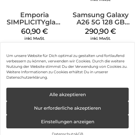
21 Stunden YouTube.
Emporia
Samsung Galaxy
26 Stunden Instagram-Nutzung.
SIMPLICITYglam
A26 5G 128 GB
Weiss
Mint
60,90
€
290,90
€
26 Stunden Musikwiedergabe.
inkl. MwSt.
inkl. MwSt.
47 Stunden Telefonate.
Behält nach 1.200 Ladezyklen über 90 % der maximalen
Samsung Galaxy
Samsung Galaxy
Um unsere Website für Dich optimal zu gestalten und fortlaufend
Kapazität bei.
A16 LTE 128 GB
S25 Ultra 1TB
verbessern zu können, verwenden wir Cookies. Durch die weitere
Black
Titanium Black
Nutzung der Website stimmst Du der Verwendung von Cookies zu.
50-W-Schnellladefunktion:
130,90
€
1.808,90
€
Weitere Informationen zu Cookies erhältst Du in unserer
inkl. MwSt.
inkl. MwSt.
Ladung für den ganzen Tag in weniger als 30 Minuten.
Datenschutzerklärung.
Nothing OS:
Samsung Galaxy
Doro Leva L30
Mit Nothing OS läuft das Leben Leichter:
Alle akzeptieren
XCover 7 EE 128
Graphite/Weiß
Eine entspannte, personalisierte und bewusste
GB Black
Nutzererfahrung mit smarten Tools, die dich fokussiert
237,90
€
119,90
€
Nur erforderliche akzeptieren
halten. Basierend auf Android 16 mit 3 Jahren OS-Updates
inkl. MwSt.
inkl. MwSt.
und 6 Jahren Sicherheitsupdates.
Einstellungen anzeigen
Crosscall Core S5
Motorola Moto
Datenschutz
AGB