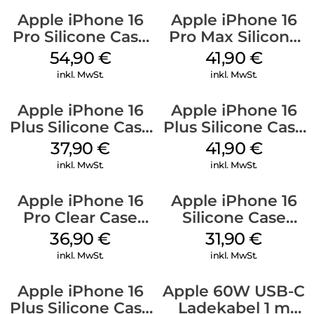
Apple iPhone 16
Apple iPhone 16
Pro Silicone Case
Pro Max Silicone
MagSafe Black
Case MagSafe
54,90
€
41,90
€
Ultramarine
inkl. MwSt.
inkl. MwSt.
Apple iPhone 16
Apple iPhone 16
Plus Silicone Case
Plus Silicone Case
MagSafe Lake
MagSafe Stone
37,90
€
41,90
€
Green
Gray
inkl. MwSt.
inkl. MwSt.
Apple iPhone 16
Apple iPhone 16
Pro Clear Case
Silicone Case
MagSafe
MagSafe Fuchsia
36,90
€
31,90
€
Transparent
inkl. MwSt.
inkl. MwSt.
Apple iPhone 16
Apple 60W USB-C
Plus Silicone Case
Ladekabel 1 m