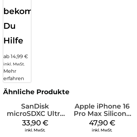
bekommst
Du
Hilfe
ab 14,99 €
inkl. MwSt.
Mehr
erfahren
Ähnliche Produkte
SanDisk
Apple iPhone 16
microSDXC Ultra
Pro Max Silicone
128 GB + Adapter
Case MagSafe
33,90
€
47,90
€
Mobile
Black
inkl. MwSt.
inkl. MwSt.