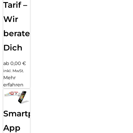
Hülle mit PanzerGlass PicturePerfect oder Hoops.
Tarif –
Reduktion von 2022-2024 gemessen durch Vergleich
ausgewählter Produkte aus dem PanzerGlass Kernsortiment.
Wir
beraten
Dich
ab 0,00 €
inkl. MwSt.
Mehr
erfahren
Smartphone
App