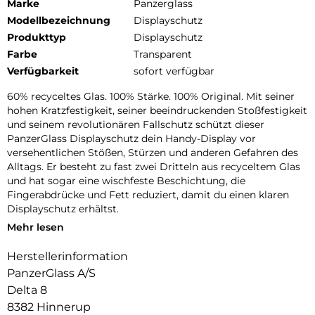
Marke
Panzerglass
Modellbezeichnung
Displayschutz
Produkttyp
Displayschutz
Farbe
Transparent
Verfügbarkeit
sofort verfügbar
60% recyceltes Glas. 100% Stärke. 100% Original. Mit seiner
hohen Kratzfestigkeit, seiner beeindruckenden Stoßfestigkeit
und seinem revolutionären Fallschutz schützt dieser
PanzerGlass Displayschutz dein Handy-Display vor
versehentlichen Stößen, Stürzen und anderen Gefahren des
Alltags. Er besteht zu fast zwei Dritteln aus recyceltem Glas
und hat sogar eine wischfeste Beschichtung, die
Fingerabdrücke und Fett reduziert, damit du einen klaren
Displayschutz erhältst.
Mehr lesen
Mit dem beiliegenden EasyAligner aus 100 % recyceltem
Plastik ist die Installation ein Kinderspiel (im Ernst!). Um es
Herstellerinformation
noch einfacher zu machen, haben wir eine Schritt-für-
PanzerGlass A/S
Schritt-Anleitung und einen QR-Code für den schnellen
Zugriff auf unser Online-Anleitungsvideo beigefügt. Und
Delta 8
denk dran: Einmal installiert, musst du nie wieder befürchten,
8382 Hinnerup