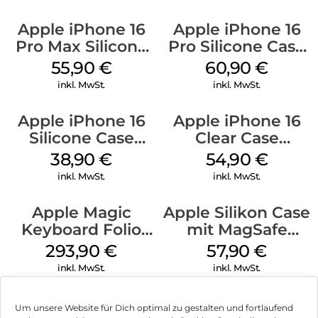
Apple iPhone 16
Apple iPhone 16
Pro Max Silicone
Pro Silicone Case
Case MagSafe
MagSafe Stone
55,90
€
60,90
€
Stone Gray
Gray
inkl. MwSt.
inkl. MwSt.
Apple iPhone 16
Apple iPhone 16
Silicone Case
Clear Case
MagSafe
MagSafe
38,90
€
54,90
€
Ultramarine
Transparent
inkl. MwSt.
inkl. MwSt.
Apple Magic
Apple Silikon Case
Keyboard Folio
mit MagSafe
iPad 10.9″ (10.Gen.)
iPhone 14 Pro
293,90
€
57,90
€
Weiß
(PRODUCT)RED
inkl. MwSt.
inkl. MwSt.
Um unsere Website für Dich optimal zu gestalten und fortlaufend