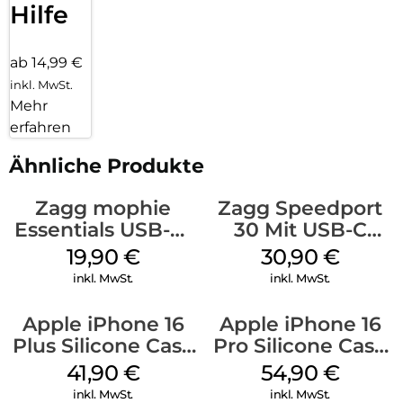
Hilfe
ab 14,99 €
inkl. MwSt.
Mehr
erfahren
Ähnliche Produkte
Zagg mophie
Zagg Speedport
Essentials USB-C-
30 Mit USB-C
20W Charger PD
Kabel Weiß
19,90
€
30,90
€
Weiß
inkl. MwSt.
inkl. MwSt.
Apple iPhone 16
Apple iPhone 16
Plus Silicone Case
Pro Silicone Case
MagSafe Stone
MagSafe Black
41,90
€
54,90
€
Gray
inkl. MwSt.
inkl. MwSt.