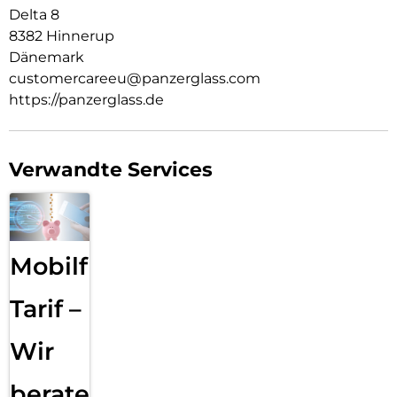
Delta 8
8382 Hinnerup
Dänemark
customercareeu@panzerglass.com
https://panzerglass.de
Verwandte Services
Mobilfunk
Tarif –
Wir
beraten