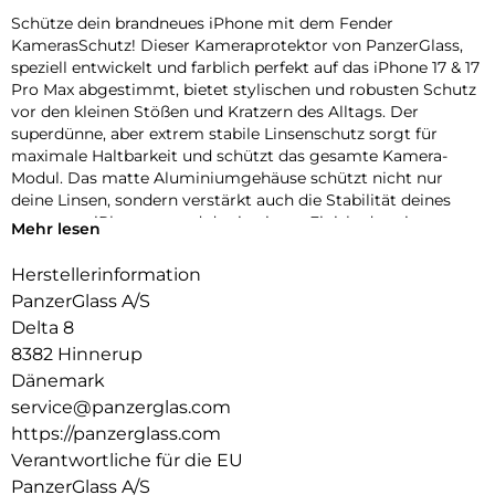
Schütze dein brandneues iPhone mit dem Fender
KamerasSchutz! Dieser Kameraprotektor von PanzerGlass,
speziell entwickelt und farblich perfekt auf das iPhone 17 & 17
Pro Max abgestimmt, bietet stylischen und robusten Schutz
vor den kleinen Stößen und Kratzern des Alltags. Der
superdünne, aber extrem stabile Linsenschutz sorgt für
maximale Haltbarkeit und schützt das gesamte Kamera-
Modul. Das matte Aluminiumgehäuse schützt nicht nur
deine Linsen, sondern verstärkt auch die Stabilität deines
gesamten iPhones – und das in einem Finish, das nie
Mehr lesen
verblasst! Erhältlich in drei wunderschönen,
geräteabgestimmten Farben: Silver, Deep Blue und Cosmic
Herstellerinformation
Orange. Und klar – die Installation ist kinderleicht und sitzt
PanzerGlass A/S
perfekt. Der farblich abgestimmte Fender von PanzerGlass
Delta 8
schützt dein iPhone mit einzigartigem Kameraschutz – echt
8382 Hinnerup
stark, echt du.
Dänemark
Der Global Recycled Standard (GRS) = Die GRS ist eine
service@panzerglas.com
internationale Produktnorm, die Anforderungen an recycelte
https://panzerglass.com
Materialien definiert, z.B. in Bezug auf Rückverfolgbarkeit,
chemische Inhaltsstoffe und Umweltauswirkungen.
Verantwortliche für die EU
PanzerGlass A/S