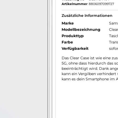
Artikelnummer
8806097099727
Zusätzliche Informationen
Marke
Sam
Modellbezeichnung
Clea
Produkttyp
Tasc
Farbe
Tran
Verfügbarkeit
sofo
Das Clear Case ist wie eine zu
5G, ohne dass hierdurch das s
beeinträchtigt wird. Dank ang
kann ein Vergilben verhindert
kann es dein Smartphone im A