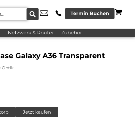
Termin Buchen
e
Netzwerk & Router
Zubehör
ase Galaxy A36 Transparent
e Optik
korb
Jetzt kaufen