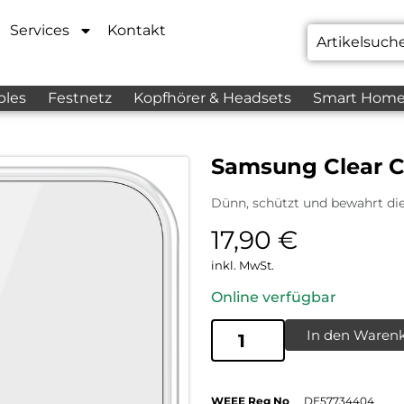
Services
Kontakt
bles
Festnetz
Kopfhörer & Headsets
Smart Hom
Samsung Clear C
Dünn, schützt und bewahrt di
17,90
€
inkl. MwSt.
Online verfügbar
In den Waren
WEEE Reg No
DE57734404