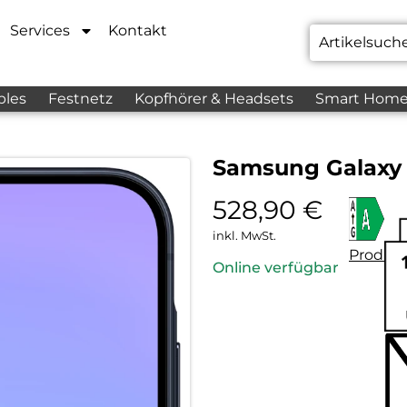
Services
Kontakt
bles
Festnetz
Kopfhörer & Headsets
Smart Hom
Samsung Galaxy
528,90
€
inkl. MwSt.
Produkt
Online verfügbar