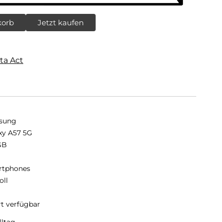
korb
Jetzt kaufen
ta Act
sung
xy A57 5G
GB
B
rtphones
oll
rt verfügbar
ltag.