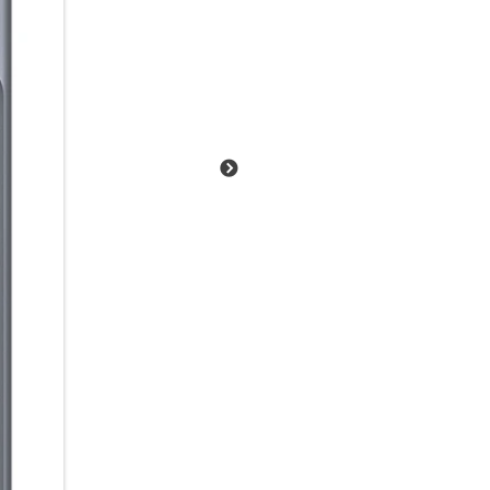
Empfänger in der Nähe übertra
Starte einfach einen Broadcast
Video mit Ton anzuschauen. Pr
Einfach über das Smartphone v
empfangen.
Lange Energie. Kurze Ladepau
Von der ersten Nachricht am 
5.000-mAh Akku begleitet dich
bietet dir dabei bis zu 29 St
nachgeladen werden muss, brin
Galaxy A57 5G schnell wieder a