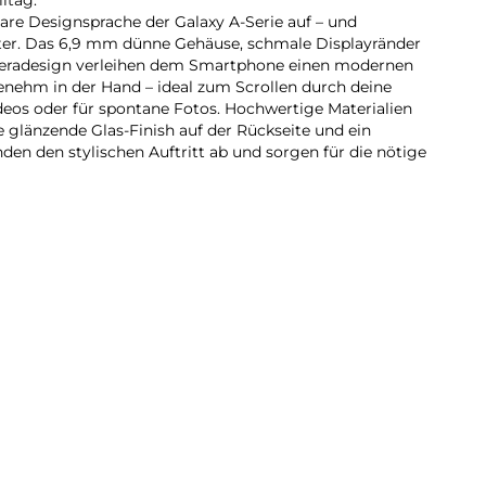
lare Designsprache der Galaxy A-Serie auf – und
iter. Das 6,9 mm dünne Gehäuse, schmale Displayränder
meradesign verleihen dem Smartphone einen modernen
genehm in der Hand – ideal zum Scrollen durch deine
eos oder für spontane Fotos. Hochwertige Materialien
he glänzende Glas-Finish auf der Rückseite und ein
en den stylischen Auftritt ab und sorgen für die nötige
rt jetzt auch mit der Galaxy A-Serie: Dank der intuitiven
 5G kannst du fließend in deine Szenen hineinzoomen.
 Übergänge zwischen den Zoomstufen, sodass deine
rken. So findest du schnell den passenden Bildausschnitt
u detailreichen Close-ups.
laxy A57 5G überfüllte Datenautobahnen und nutzt das
ger ausgelastet ist als andere Frequenzen. Dadurch
dungen ohne Störungen und Ruckler profitieren – auch
g online sind. Ob Streaming, Gaming oder Downloads: Mit
verbunden und kannst deine Inhalte flüssig genießen.