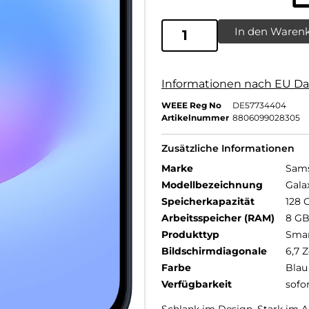
In den Waren
Informationen nach EU Da
WEEE Reg No
DE57734404
Artikelnummer
8806099028305
Zusätzliche Informationen
Marke
Sam
Modellbezeichnung
Gala
Speicherkapazität
128 
Arbeitsspeicher (RAM)
8 G
Produkttyp
Sma
Bildschirmdiagonale
6,7 Z
Farbe
Blau
Verfügbarkeit
sofo
Schlank im Design. Stark im Al