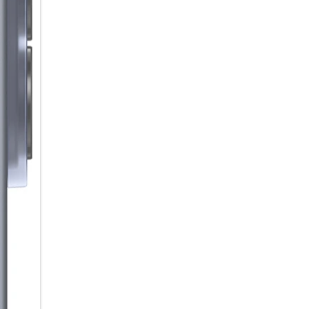
Deine Motive im Fokus
Gruppen-Selfies, die alle von i
Funktion kannst du für jede 
Aufnahmen ohne geschlossene
Details in deinen Aufnahmen s
verfeinert automatisch Elemen
Lieblingsstimmung für deine B
Lichteinstellungen einfach als
Videos an.
Eine Anfrage, vieles erledigt
Mit der tief in deinem Galaxy A
Anfrage erledigen – ohne dass
Beispiel einen ermin aus eine
gleichzeitig einen Alarm in de
Samsung Notes direkt mit den
Alltag von flexiblen AI-Agente
bevorzugten Agenten einfach p
AI im Hintergrund für dich arb
Sound, der verbindet
Warum alleine hören, wenn 
Auracast kannst du Audioinhal