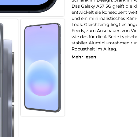
Das Galaxy A57 5G greift die k
entwickelt sie konsequent we
und ein minimalistisches Ka
Look. Gleichzeitig liegt es an
Feeds, zum Anschauen von Vid
wie das für die A-Serie typisc
stabiler Aluminiumrahmen rund
Robustheit im Alltag.
Mehr lesen
Fließend zoomen
Ruckelfreies Zoomen funktionie
Zoomsteuerung des Galaxy A57
Die Kamera ermöglicht sanfte
Videos stabil und natürlich wi
– von dynamischer Action hin z
Auf der Überholspur
Mit Wi-Fi 6E verlässt dein Ga
moderne 6-GHz-Band, das weni
kannst du von stabilen Verbin
wenn viele Geräte gleichzeiti
dem Galaxy A57 5G bleibst du 