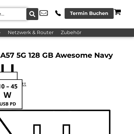
Termin Buchen
e
Netzwerk & Router
Zubehör
 A57 5G 128 GB Awesome Navy
datenblatt