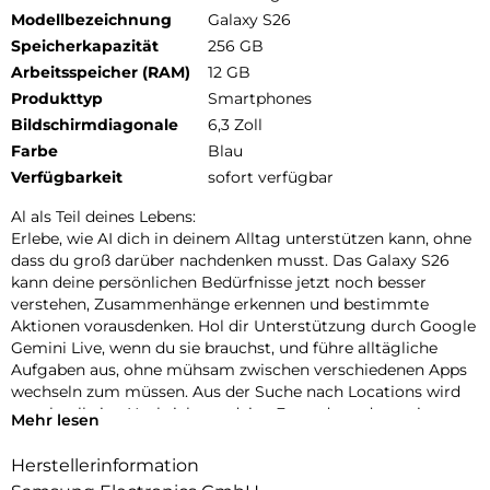
Modellbezeichnung
Galaxy S26
Speicherkapazität
256 GB
Arbeitsspeicher (RAM)
12 GB
Produkttyp
Smartphones
Bildschirmdiagonale
6,3 Zoll
Farbe
Blau
Verfügbarkeit
sofort verfügbar
Al als Teil deines Lebens:
Erlebe, wie AI dich in deinem Alltag unterstützen kann, ohne
dass du groß darüber nachdenken musst. Das Galaxy S26
kann deine persönlichen Bedürfnisse jetzt noch besser
verstehen, Zusammenhänge erkennen und bestimmte
Aktionen vorausdenken. Hol dir Unterstützung durch Google
Gemini Live, wenn du sie brauchst, und führe alltägliche
Aufgaben aus, ohne mühsam zwischen verschiedenen Apps
wechseln zum müssen. Aus der Suche nach Locations wird
so schnell eine Nachricht an deine Freunde und aus einer
Mehr lesen
Terminvereinbarung im Chat ein Eintrag in deinem Kalender.
Nutze auch Circle to Search mit Google, um schnell die
Herstellerinformation
gewünschten Informationen zu finden. Die neueste Version