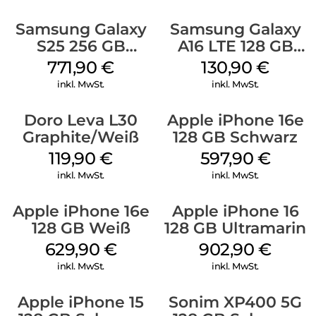
Samsung Galaxy
Samsung Galaxy
S25 256 GB
A16 LTE 128 GB
Icyblue
Black
771,90
€
130,90
€
inkl. MwSt.
inkl. MwSt.
Doro Leva L30
Apple iPhone 16e
Graphite/Weiß
128 GB Schwarz
119,90
€
597,90
€
inkl. MwSt.
inkl. MwSt.
Apple iPhone 16e
Apple iPhone 16
128 GB Weiß
128 GB Ultramarin
629,90
€
902,90
€
inkl. MwSt.
inkl. MwSt.
Apple iPhone 15
Sonim XP400 5G