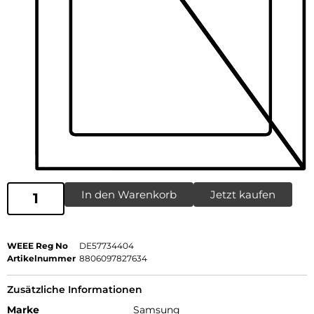
In den Warenkorb
Jetzt kaufen
WEEE Reg No
DE57734404
Artikelnummer
8806097827634
Zusätzliche Informationen
Marke
Samsung