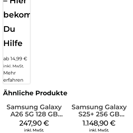
– Hier
bekommst
Du
Hilfe
ab 14,99 €
inkl. MwSt.
Mehr
erfahren
Ähnliche Produkte
Samsung Galaxy
Samsung Galaxy
A26 5G 128 GB
S25+ 256 GB
Black
Icyblue
247,90
€
1.148,90
€
inkl. MwSt.
inkl. MwSt.