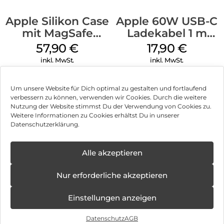
Apple Silikon Case
Apple 60W USB-C
mit MagSafe
Ladekabel 1 m
iPhone 14 Pro
Weiß
57,90
€
17,90
€
(PRODUCT)RED
inkl. MwSt.
inkl. MwSt.
Um unsere Website für Dich optimal zu gestalten und fortlaufend
verbessern zu können, verwenden wir Cookies. Durch die weitere
Nutzung der Website stimmst Du der Verwendung von Cookies zu.
Impressum
Weitere Informationen zu Cookies erhältst Du in unserer
Datenschutzerklärung.
AGB
Datenschutz
Alle akzeptieren
Vertrag widerrufen
Nur erforderliche akzeptieren
Hinweis zur Batterieentsorgung
Einstellungen anzeigen
Newsletter
Datenschutz
AGB
©
2026
, Brodos AG – All Rights Reserved.