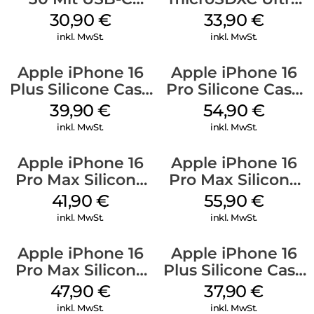
Kabel Weiß
128 GB + Adapter
30,90
€
33,90
€
Mobile
inkl. MwSt.
inkl. MwSt.
Apple iPhone 16
Apple iPhone 16
Plus Silicone Case
Pro Silicone Case
MagSafe Plum
MagSafe Black
39,90
€
54,90
€
inkl. MwSt.
inkl. MwSt.
Apple iPhone 16
Apple iPhone 16
Pro Max Silicone
Pro Max Silicone
Case MagSafe
Case MagSafe
41,90
€
55,90
€
Ultramarine
Stone Gray
inkl. MwSt.
inkl. MwSt.
Apple iPhone 16
Apple iPhone 16
Pro Max Silicone
Plus Silicone Case
Case MagSafe
MagSafe Lake
47,90
€
37,90
€
Black
Green
inkl. MwSt.
inkl. MwSt.