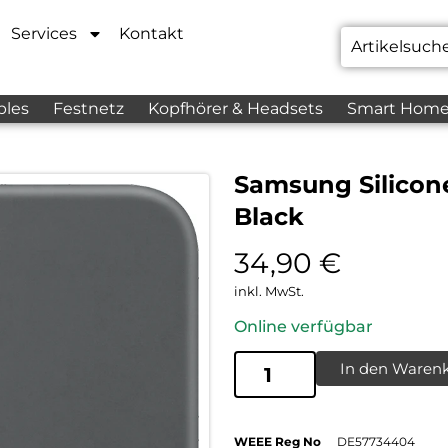
Services
Kontakt
bles
Festnetz
Kopfhörer & Headsets
Smart Hom
Samsung Silicon
Black
34,90
€
inkl. MwSt.
Online verfügbar
In den Waren
WEEE Reg No
DE57734404