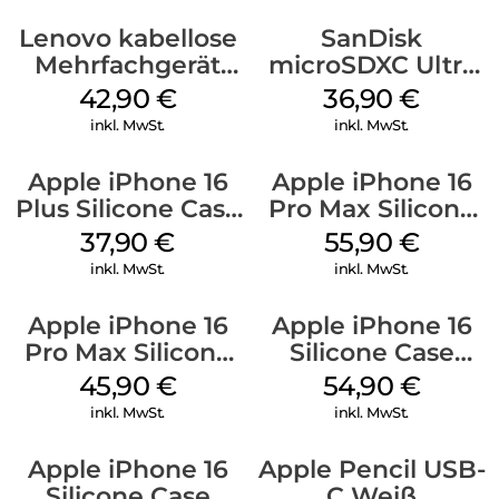
Lenovo kabellose
SanDisk
Mehrfachgerät
microSDXC Ultra
Luna Grey
128 GB + Adapter
42,90
€
36,90
€
Mobile
inkl. MwSt.
inkl. MwSt.
Apple iPhone 16
Apple iPhone 16
Plus Silicone Case
Pro Max Silicone
MagSafe Lake
Case MagSafe
37,90
€
55,90
€
Green
Stone Gray
inkl. MwSt.
inkl. MwSt.
Apple iPhone 16
Apple iPhone 16
Pro Max Silicone
Silicone Case
Case MagSafe
MagSafe Black
45,90
€
54,90
€
Ultramarine
inkl. MwSt.
inkl. MwSt.
Apple iPhone 16
Apple Pencil USB-
Silicone Case
C Weiß