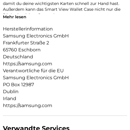
damit du deine wichtigsten Karten schnell zur Hand hast.
Außerdem kann das Smart View Wallet Case nicht nur die
Rückseite deines Smartphones,
Mehr lesen
sondern auch das Display vor Kratzern und bei Stürzen
schützen.
Herstellerinformation
Samsung Electronics GmbH
Frankfurter Straße 2
65760 Eschborn
Deutschland
https://samsung.com
Verantwortliche für die EU
Samsung Electronics GmbH
PO Box 12987
Dublin
Irland
https://samsung.com
Verwandte Services