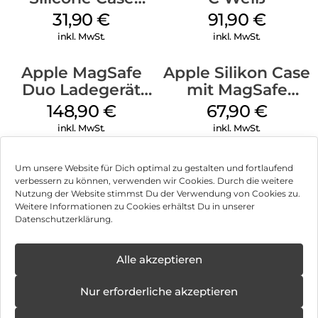
MagSafe Fuchsia
31,90
€
91,90
€
inkl. MwSt.
inkl. MwSt.
Apple MagSafe
Apple Silikon Case
Duo Ladegerät
mit MagSafe
Weiß
iPhone 14 Pro
148,90
€
67,90
€
(PRODUCT)RED
inkl. MwSt.
inkl. MwSt.
Um unsere Website für Dich optimal zu gestalten und fortlaufend
verbessern zu können, verwenden wir Cookies. Durch die weitere
Nutzung der Website stimmst Du der Verwendung von Cookies zu.
Impressum
Weitere Informationen zu Cookies erhältst Du in unserer
Datenschutzerklärung.
AGB
Datenschutz
Alle akzeptieren
Vertrag widerrufen
Nur erforderliche akzeptieren
Hinweis zur Batterieentsorgung