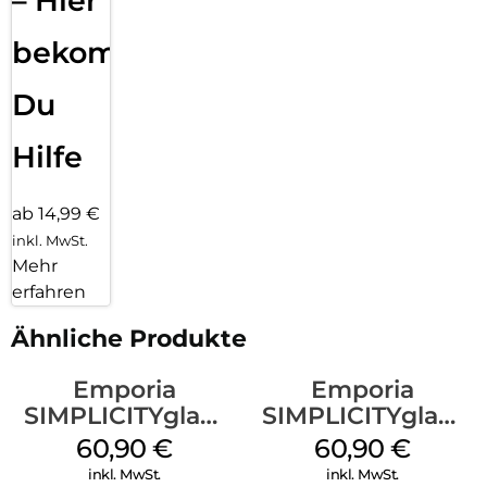
– Hier
bekommst
Du
Hilfe
ab 14,99 €
inkl. MwSt.
Mehr
erfahren
Ähnliche Produkte
Emporia
Emporia
SIMPLICITYglam
SIMPLICITYglam
Schwarz
Weiss
60,90
€
60,90
€
inkl. MwSt.
inkl. MwSt.