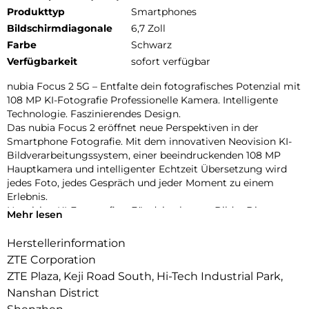
Produkttyp
Smartphones
Bildschirmdiagonale
6,7 Zoll
Farbe
Schwarz
Verfügbarkeit
sofort verfügbar
nubia Focus 2 5G – Entfalte dein fotografisches Potenzial mit
108 MP KI-Fotografie Professionelle Kamera. Intelligente
Technologie. Faszinierendes Design.
Das nubia Focus 2 eröffnet neue Perspektiven in der
Smartphone Fotografie. Mit dem innovativen Neovision KI-
Bildverarbeitungssystem, einer beeindruckenden 108 MP
Hauptkamera und intelligenter Echtzeit Übersetzung wird
jedes Foto, jedes Gespräch und jeder Moment zu einem
Erlebnis.
Neovision KI-Fotografie – Für deine besten Bilder Die
Mehr lesen
Kombination aus KI-Bildverarbeitung und leistungsstarker
Hardware bringt deine Fotografie auf ein neues Level.
Herstellerinformation
ZTE Corporation
ZTE Plaza, Keji Road South, Hi-Tech Industrial Park,
Nanshan District