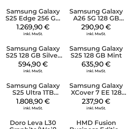
Samsung Galaxy
Samsung Galaxy
S25 Edge 256 GB
A26 5G 128 GB
Titanium Silver
Mint
1.269,90
€
290,90
€
inkl. MwSt.
inkl. MwSt.
Samsung Galaxy
Samsung Galaxy
S25 128 GB Silver
S25 128 GB Mint
Shadow
594,90
€
635,90
€
inkl. MwSt.
inkl. MwSt.
Samsung Galaxy
Samsung Galaxy
S25 Ultra 1TB
XCover 7 EE 128
Titanium Black
GB Black
1.808,90
€
237,90
€
inkl. MwSt.
inkl. MwSt.
Doro Leva L30
HMD Fusion