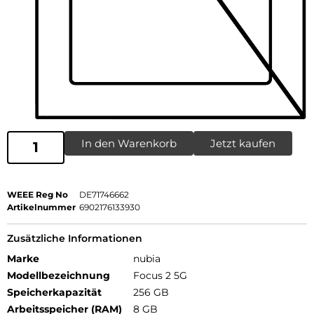
In den Warenkorb
Jetzt kaufen
WEEE Reg No
DE71746662
Artikelnummer
6902176133930
Zusätzliche Informationen
Marke
nubia
Modellbezeichnung
Focus 2 5G
Speicherkapazität
256 GB
Arbeitsspeicher (RAM)
8 GB